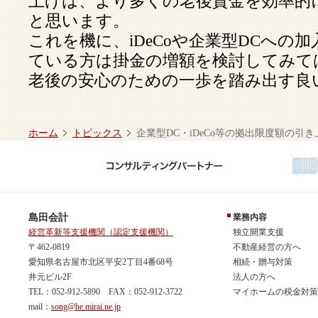
上げは、より多くの老後資金を効率的
と思います。
これを機に、iDeCoや企業型DCへの
ている方は掛金の増額を検討してみて
老後の安心のための一歩を踏み出す良
ホーム
トピックス
企業型DC・iDeCo等の拠出限度額の引
島田会計
業務内容
経営革新等支援機関（認定支援機関）
独立開業支援
〒462-0819
不動産経営の方へ
愛知県名古屋市北区平安2丁目4番68号
相続・贈与対策
井元ビル2F
法人の方へ
TEL：052-912-5890 FAX：052-912-3722
マイホームの税金対策
mail：
song@he.mirai.ne.jp