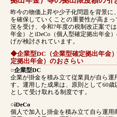
拠出年金）等の拠出限度額の引
昨今の物価上昇や少子化問題を背景に
を確保していくことの重要性が高まっ
況を受け、令和7年度の税制改正案では
年金）とiDeCo（個人型確定拠出年金
げが検討されています。
◆企業型DC（企業型確定拠出年金）及
定拠出年金）のおさらい
○企業型DC
企業が掛金を積み立て従業員が自ら運
す。運用した成果は、原則として60歳
として受け取れる制度です。
○iDeCo
個人で加入し掛金を積み立て自ら運用