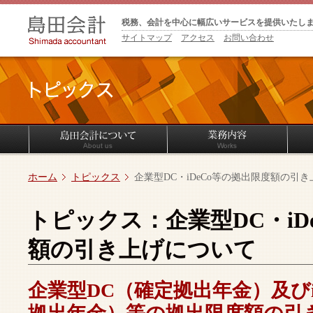
税務、会計を中心に幅広いサービスを提供いたし
サイトマップ
アクセス
お問い合わせ
ホーム
トピックス
企業型DC・iDeCo等の拠出限度額の引
トピックス：企業型DC・iD
額の引き上げについて
企業型DC（確定拠出年金）及びi