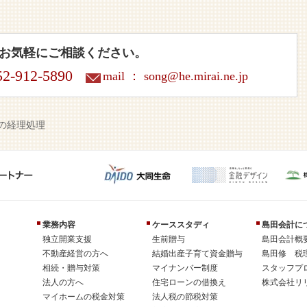
お気軽にご相談ください。
2-912-5890
mail ：
song@he.mirai.ne.jp
の経理処理
業務内容
ケーススタディ
島田会計に
独立開業支援
生前贈与
島田会計概
不動産経営の方へ
結婚出産子育て資金贈与
島田修 税
相続・贈与対策
マイナンバー制度
スタッフプ
法人の方へ
住宅ローンの借換え
株式会社リ
マイホームの税金対策
法人税の節税対策