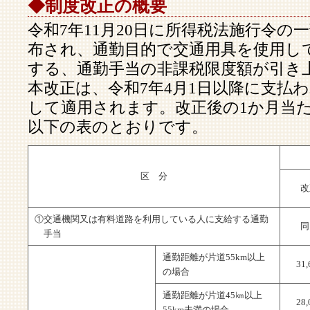
◆制度改正の概要
令和7年11月20日に所得税法施行令の
布され、通勤目的で交通用具を使用し
する、通勤手当の非課税限度額が引き
本改正は、令和7年4月1日以降に支払
して適用されます。改正後の1か月当
以下の表のとおりです。
区 分
改
①交通機関又は有料道路を利用している人に支給する通勤
同
手当
通勤距離が片道55km以上
31
の場合
通勤距離が片道45㎞以上
28
55km未満の場合