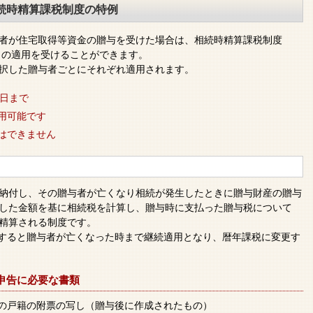
続時精算課税制度の特例
の者が住宅取得等資金の贈与を受けた場合は、相続時精算課税制度
税）の適用を受けることができます。
択した贈与者ごとにそれぞれ適用されます。
1日まで
用可能です
はできません
納付し、その贈与者が亡くなり相続が発生したときに贈与財産の贈与
した金額を基に相続税を計算し、贈与時に支払った贈与税について
精算される制度です。
すると贈与者が亡くなった時まで継続適用となり、暦年課税に変更す
申告に必要な書類
の戸籍の附票の写し（贈与後に作成されたもの）